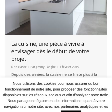
La cuisine, une pièce à vivre à
envisager dès le début de votre
projet
Non classé
Par
Jimmy Tanghe
1 février 2019
Depuis des années, la cuisine ne se limite plus à la
préparation des repas. Elle est devenue un lieu de
Nous utilisons des cookies pour nous assurer du bon
vie, dans lequel se regroupe la famille. C’est
fonctionnement de notre site, pour proposer des fonctionnalités
pourquoi votre cuisine mérite la plus grande
disponibles sur les réseaux sociaux et afin d’analyser notre trafic.
attention lors de la préparation de votre projet
Nous partageons également des informations, quant à votre
architectural.
navigation sur notre site, avec nos partenaires analytiques et les