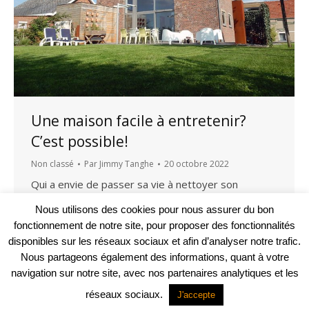
Une maison facile à entretenir?
C’est possible!
Non classé
Par
Jimmy Tanghe
20 octobre 2022
Qui a envie de passer sa vie à nettoyer son
intérieur ? Personne… Bonne nouvelle : certaines
Nous utilisons des cookies pour nous assurer du bon
maisons demandent moins d’entretien que
fonctionnement de notre site, pour proposer des fonctionnalités
d’autres. Pourvu de faire les bons choix au départ.
disponibles sur les réseaux sociaux et afin d’analyser notre trafic.
ABM Architectes y réfléchit avec vous dès le début
Nous partageons également des informations, quant à votre
de votre projet.
navigation sur notre site, avec nos partenaires analytiques et les
réseaux sociaux.
J'accepte
Projet web -
Agence Communication Support