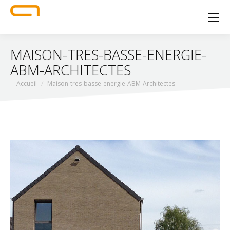
MAISON-TRES-BASSE-ENERGIE-
ABM-ARCHITECTES
Vous êtes ici :
Accueil
Maison-tres-basse-energie-ABM-Architectes