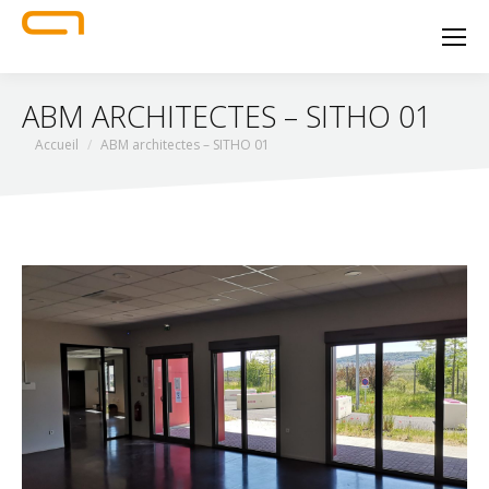
ABM ARCHITECTES – SITHO 01
Vous êtes ici :
Accueil
ABM architectes – SITHO 01