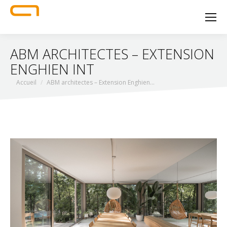
ABM ARCHITECTES – EXTENSION
ENGHIEN INT
Vous êtes ici :
Accueil
ABM architectes – Extension Enghien…