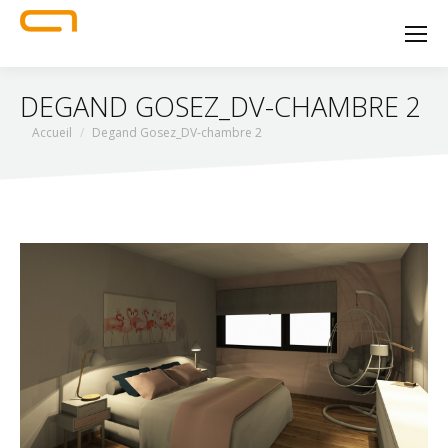
DEGAND GOSEZ_DV-CHAMBRE 2
Vous êtes ici :
Accueil
Degand Gosez_DV-chambre 2