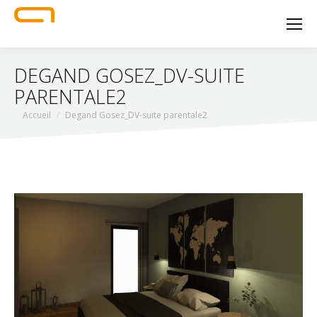
DEGAND GOSEZ_DV-SUITE
PARENTALE2
Vous êtes ici :
Accueil
Degand Gosez_DV-suite parentale2