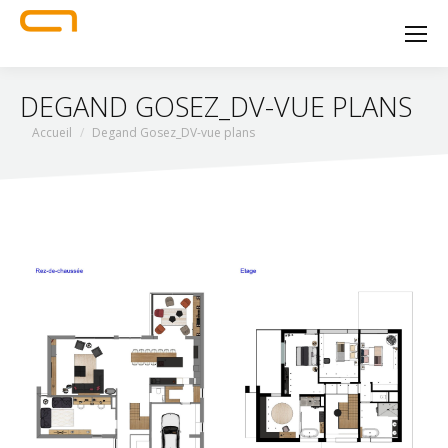
DEGAND GOSEZ_DV-VUE PLANS
Vous êtes ici :
Accueil
Degand Gosez_DV-vue plans