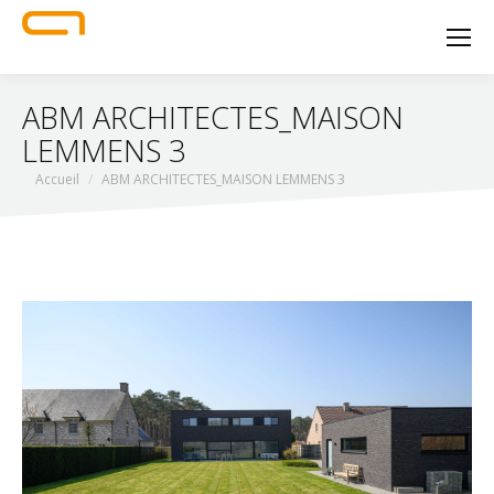
ABM ARCHITECTES_MAISON
LEMMENS 3
Vous êtes ici :
Accueil
ABM ARCHITECTES_MAISON LEMMENS 3