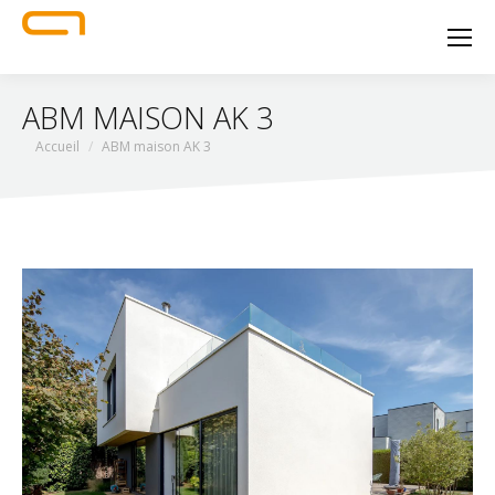
ABM MAISON AK 3
Vous êtes ici :
Accueil
ABM maison AK 3