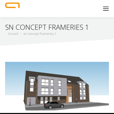
SN CONCEPT FRAMERIES 1
Vous êtes ici :
Accueil
sn concept frameries 1