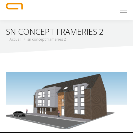
SN CONCEPT FRAMERIES 2
Vous êtes ici :
Accueil
sn concept frameries 2