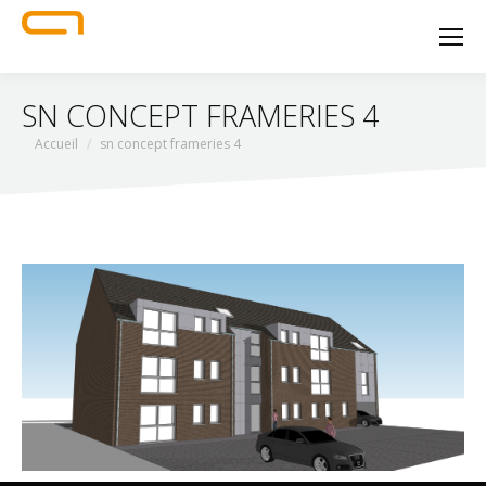
SN CONCEPT FRAMERIES 4
Vous êtes ici :
Accueil
sn concept frameries 4