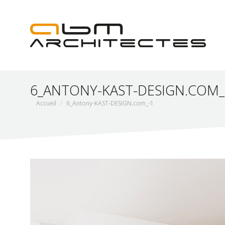
6_ANTONY-KAST-DESIGN.COM_
Vous êtes ici :
Accueil
6_Antony-KAST-DESIGN.com_-1