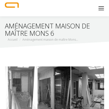
AMÉNAGEMENT MAISON DE
MAÎTRE MONS 6
Vous êtes ici :
Accueil
Aménagement maison de maître Mons…