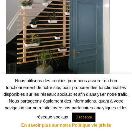
Nous utilisons des cookies pour nous assurer du bon
Projet web -
Agence Communication Support
fonctionnement de notre site, pour proposer des fonctionnalités
© ABM Architectes 2023
disponibles sur les réseaux sociaux et afin d’analyser notre trafic.
Nous partageons également des informations, quant à votre
navigation sur notre site, avec nos partenaires analytiques et les
réseaux sociaux.
J'accepte
En savoir plus sur notre Politique vie privée