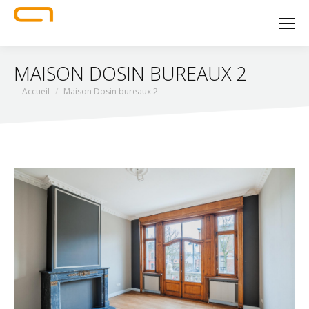
MAISON DOSIN BUREAUX 2
Vous êtes ici :
Accueil
Maison Dosin bureaux 2