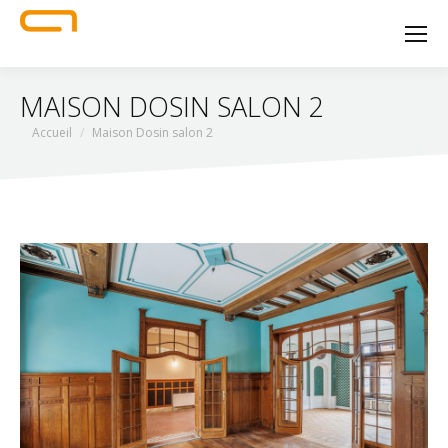
MAISON DOSIN SALON 2
Vous êtes ici :
Accueil
Maison Dosin salon 2