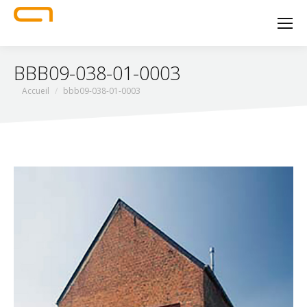
BBB09-038-01-0003
Vous êtes ici :
Accueil
bbb09-038-01-0003