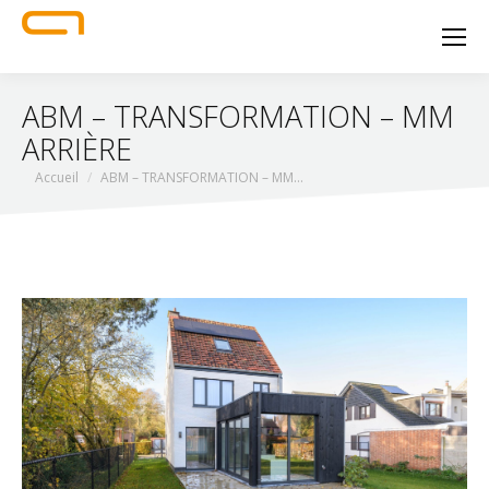
ABM – TRANSFORMATION – MM
ARRIÈRE
Vous êtes ici :
Accueil
ABM – TRANSFORMATION – MM…