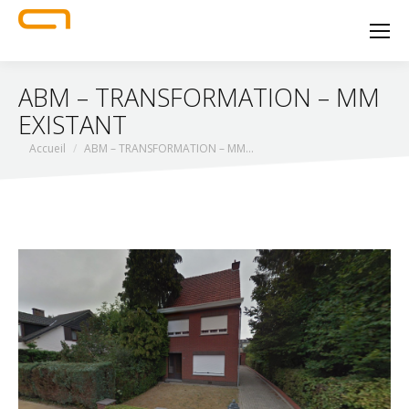
ABM – TRANSFORMATION – MM
EXISTANT
Vous êtes ici :
Accueil
ABM – TRANSFORMATION – MM…