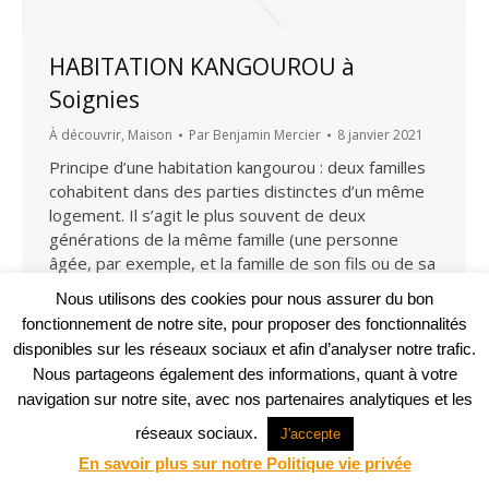
HABITATION KANGOUROU à
Soignies
À découvrir
,
Maison
Par
Benjamin Mercier
8 janvier 2021
Principe d’une habitation kangourou : deux familles
cohabitent dans des parties distinctes d’un même
logement. Il s’agit le plus souvent de deux
générations de la même famille (une personne
âgée, par exemple, et la famille de son fils ou de sa
fille), mais pas forcément. Il peut également s’agir
Nous utilisons des cookies pour nous assurer du bon
d’un frère ou une sœur handicapé(e)…
fonctionnement de notre site, pour proposer des fonctionnalités
disponibles sur les réseaux sociaux et afin d’analyser notre trafic.
Nous partageons également des informations, quant à votre
Projet web -
Agence Communication Support
© ABM Architectes 2023
navigation sur notre site, avec nos partenaires analytiques et les
réseaux sociaux.
J'accepte
En savoir plus sur notre Politique vie privée