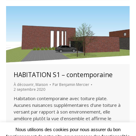
HABITATION S1 – contemporaine
À découvrir
,
Maison
Par
Benjamin Mercier
2 septembre 2020
Habitation contemporaine avec toiture plate.
Aucunes nuisances supplémentaires d’une toiture à
versant par rapport à son environnement, elle
améliore plutôt la vue d’ensemble et affirme le
caractère contemporain de l’habitation sans être en
Nous utilisons des cookies pour nous assurer du bon
rupture avec son environnement immédiat. Elle