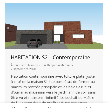
HABITATION S2 – Contemporaine
À découvrir
,
Maison
Par
Benjamin Mercier
2 septembre 2020
Habitation contemporaine avec toiture plate. juste
à coté de la maison S1 ! Le parti était de fermer au
maximum l’entrée principale et les baies à rue et
d’ouvrir au maximum vers le jardin afin de voir sans
être vu et maintenir l’intimité. Le souhait du Maître
de l’Ouvrage était de profiter d’une habitation
contemporaine…