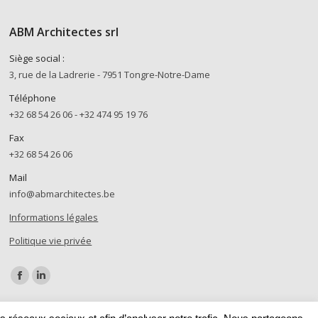
ABM Architectes srl
Siège social :
3, rue de la Ladrerie - 7951 Tongre-Notre-Dame
Téléphone
+32 68 54 26 06 - +32 474 95 19 76
Fax
+32 68 54 26 06
Mail
info@abmarchitectes.be
Informations légales
Politique vie privée
Trouvez nous sur :
Facebook
LinkedIn
page
page