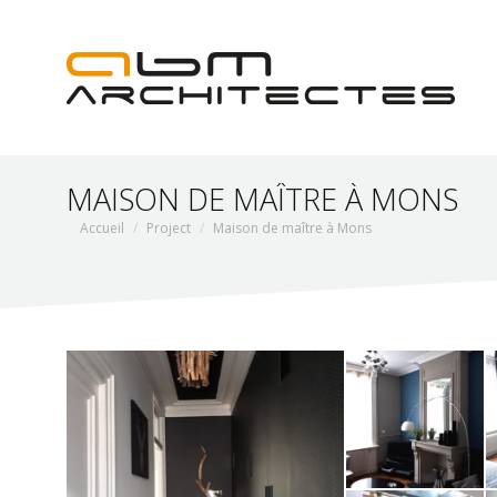
MAISON DE MAÎTRE À MONS
Vous êtes ici :
Accueil
Project
Maison de maître à Mons