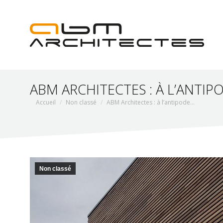
ABM ARCHITECTES : À L’ANT
Vous êtes ici :
Accueil
Non classé
ABM Architectes : à l’antipode…
Non classé