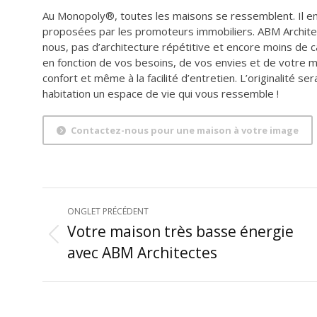
Au Monopoly®, toutes les maisons se ressemblent. Il e
proposées par les promoteurs immobiliers. ABM Archite
nous, pas d’architecture répétitive et encore moins de
en fonction de vos besoins, de vos envies et de votre mo
confort et même à la facilité d’entretien. L’originalité s
habitation un espace de vie qui vous ressemble !
Contactez-nous pour une maison à votre image
NAVIGATION
ONGLET PRÉCÉDENT
DE
Votre maison très basse énergie
Onglet
avec ABM Architectes
COMMENTAIRE
précédent