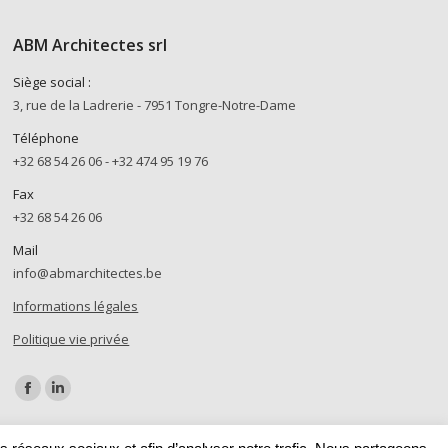
ABM Architectes srl
Siège social :
3, rue de la Ladrerie - 7951 Tongre-Notre-Dame
Téléphone
+32 68 54 26 06 - +32 474 95 19 76
Fax
+32 68 54 26 06
Mail
info@abmarchitectes.be
Informations légales
Politique vie privée
Trouvez nous sur :
Facebook
LinkedIn
page
page