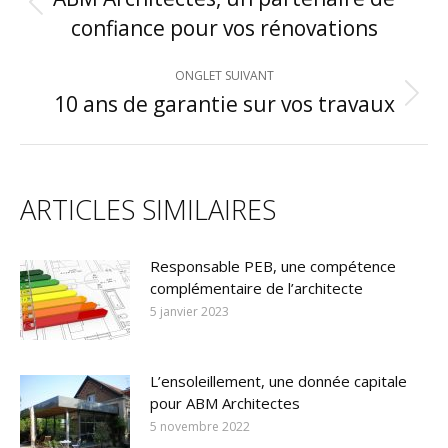
DE
Onglet
confiance pour vos rénovations
COMMENTAIRE
précédent
ONGLET SUIVANT
10 ans de garantie sur vos travaux
Onglet
suivant
ARTICLES SIMILAIRES
Responsable PEB, une compétence
complémentaire de l’architecte
5 janvier 2023
L’ensoleillement, une donnée capitale
pour ABM Architectes
5 novembre 2022