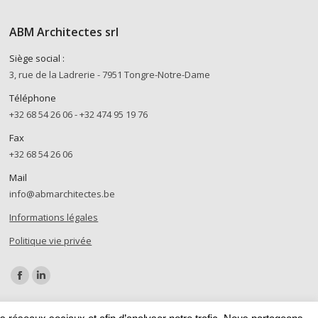
ABM Architectes srl
Siège social :
3, rue de la Ladrerie - 7951 Tongre-Notre-Dame
Téléphone
+32 68 54 26 06 - +32 474 95 19 76
Fax
+32 68 54 26 06
Mail
info@abmarchitectes.be
Informations légales
Politique vie privée
Trouvez nous sur :
Facebook
LinkedIn
page
page